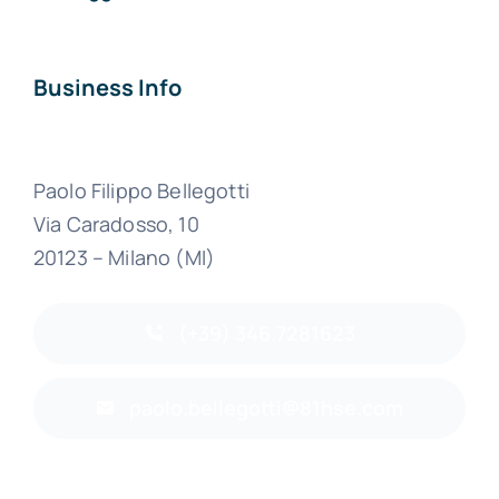
Business Info
Paolo Filippo Bellegotti
Via Caradosso, 10
20123 – Milano (MI)
(+39) 346.7281623
paolo.bellegotti@81hse.com