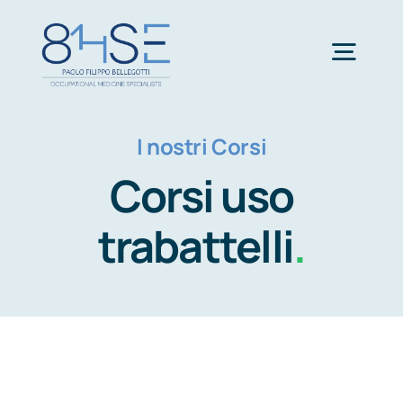
Salta
al
Togg
contenuto
Navig
Chi siamo
I nostri Corsi
Corsi uso
Medicina
trabattelli
.
Sicurezza
Formazione