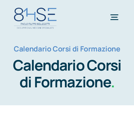
Salta
al
Togg
contenuto
Navig
Chi
Calendario Corsi di Formazione
Calendario Corsi
Med
di Formazione
.
Sic
Form