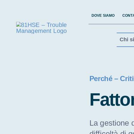
Salta
al
DOVE SIAMO
CONTA
contenuto
Chi s
Perché – Criti
Fattor
La gestione d
difficoltà di 