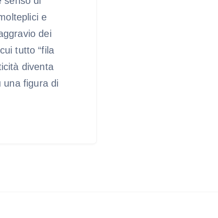
 senso di
molteplici e
 aggravio dei
ui tutto “fila
icità diventa
 una figura di