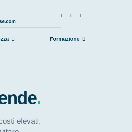
hse.com
ezza
Formazione
ziende
.
osti elevati,
evitare