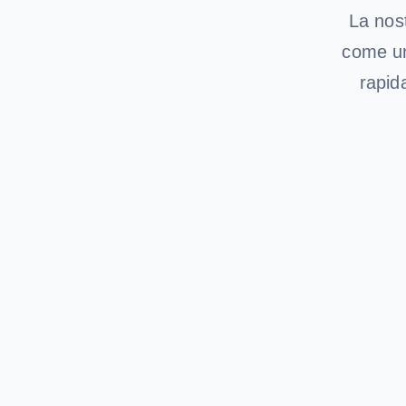
La nost
come un
rapid