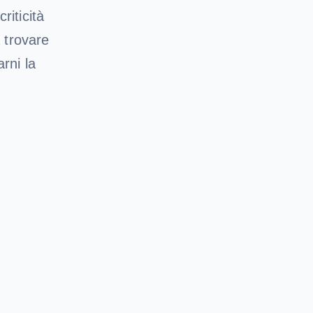
riticità
 trovare
rni la