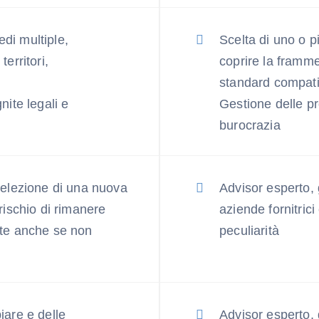
di multiple,
Scelta di uno o p
territori,
coprire la framme
standard compatib
gnite legali e
Gestione delle pr
burocrazia
 selezione di una nuova
Advisor esperto, 
 rischio di rimanere
aziende fornitric
ente anche se non
peculiarità
iare e delle
Advisor esperto, 