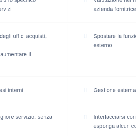
a uno specifico
Valutazione nel 
ervizi
azienda fornitric
egli uffici acquisti,
Spostare la funzi
esterno
 aumentare il
ssi interni
Gestione esterna
gliore servizio, senza
Interfacciarsi co
esponga alcun cos