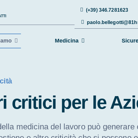
(+39) 346.7281623
TTI
paolo.bellegotti@81
iamo
Medicina
Sicur
cità
i critici per le A
ella medicina del lavoro può generare c
gestione e altre criticità che si possono 