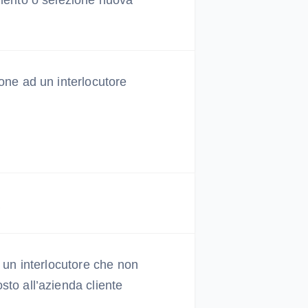
merito o selezione nuova
e
one ad un interlocutore
n un interlocutore che non
to all’azienda cliente